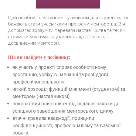
Цей посібник є вступним путівником для студентів, які
бажають стати учасниками програми менторства. Він
допомагає зрозуміти переваги наставництва та те, як
отримати максимальну користь від співпраці з
досвідченим ментором.
Що ви знайдете у посібнику:
як участь у проекті сприяє особистісному
зростанню, успіху в навчанні та розбудові
професійної спільноти.
чіткий розподіл функцій між менті (студентом) та
ментором (наставником).
покроковий опис шляху від подання заявки до
успішного завершення менторського циклу.
етичні правила взаємодії, принципи
конфіденційності, професіоналізму та взаємної
поваги.