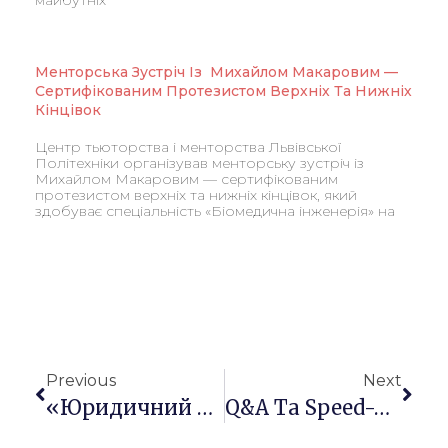
Менторська Зустріч Із Михайлом Макаровим —
Сертифікованим Протезистом Верхніх Та Нижніх
Кінцівок
Центр тьюторства і менторства Львівської
Політехніки організував менторську зустріч із
Михайлом Макаровим — сертифікованим
протезистом верхніх та нижніх кінцівок, який
здобуває спеціальність «Біомедична інженерія» на
Previous
Next
«Юридичний Нетворкінг: Твій Старт У Майбутнє»: Про Перший Захід У Межах Схеми «Менторство Для Студентів ВПО» Проєкту PROMENT
Q&A Та Speed-Mentoring Сесія Щодо Написання Наукових Тез Пройшла У ЧНУ Імені Петра Могили В Рамках Проєкту PROMENT