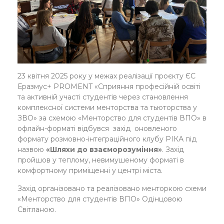
23 квітня 2025 року у межах реалізації проєкту ЄС
Еразмус+ PROMENT «Сприяння професійній освіті
та активній участі студентів через становлення
комплексної системи менторства та тьюторства у
ЗВО» за схемою «Менторство для студентів ВПО» в
офлайн-форматі відбувся захід оновленого
формату розмовно-інтеграційного клубу РІКА під
назвою
«Шляхи до взаєморозуміння»
. Захід
пройшов у теплому, невимушеному форматі в
комфортному приміщенні у центрі міста.
Захід організовано та реалізовано менторкою схеми
«Менторство для студентів ВПО» Одінцовою
Світланою.