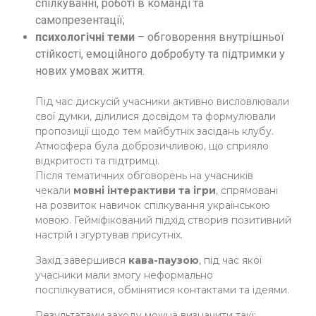
спілкуванні, роботі в команді та
самопрезентації;
психологічні теми
– обговорення внутрішньої
стійкості, емоційного добробуту та підтримки у
нових умовах життя.
Під час дискусій учасники активно висловлювали
свої думки, ділилися досвідом та формулювали
пропозиції щодо тем майбутніх засідань клубу.
Атмосфера була доброзичливою, що сприяло
відкритості та підтримці.
Після тематичних обговорень на учасників
чекали
мовні інтерактиви та ігри
, спрямовані
на розвиток навичок спілкування українською
мовою. Гейміфікований підхід створив позитивний
настрій і згуртував присутніх.
Захід завершився
кава-паузою
, під час якої
учасники мали змогу неформально
поспілкуватися, обмінятися контактами та ідеями.
Результатами заходу можна визначити такі: