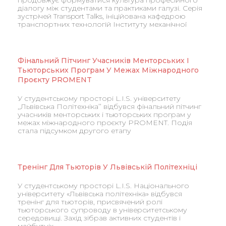
діалогу між студентами та практиками галузі. Серія
зустрічей Transport Talks, ініційована кафедрою
транспортних технологій Інституту механічної
Фінальний Пітчинг Учасників Менторських І
Тьюторських Програм У Межах Міжнародного
Проєкту PROMENT
У студентському просторі L.I.S. університету
,,Львівська Політехніка’’ відбувся фінальний пітчинг
учасників менторських і тьюторських програм у
межах міжнародного проєкту PROMENT. Подія
стала підсумком другого етапу
Тренінг Для Тьюторів У Львівській Політехніці
У студентському просторі L.I.S. Національного
університету «Львівська політехніка» відбувся
тренінг для тьюторів, присвячений ролі
тьюторського супроводу в університетському
середовищі. Захід зібрав активних студентів і
майбутніх