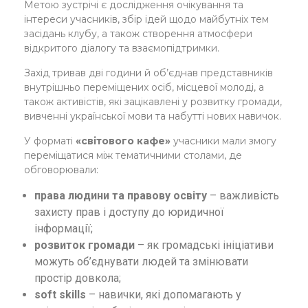
Метою зустрічі є дослідження очікування та
інтереси учасників, збір ідей щодо майбутніх тем
засідань клубу, а також створення атмосфери
відкритого діалогу та взаємопідтримки.
Захід тривав дві години й об’єднав представників
внутрішньо переміщених осіб, місцевої молоді, а
також активістів, які зацікавлені у розвитку громади,
вивченні української мови та набутті нових навичок.
У форматі
«світового кафе»
учасники мали змогу
переміщатися між тематичними столами, де
обговорювали:
права людини та правову освіту
– важливість
захисту прав і доступу до юридичної
інформації;
розвиток громади
– як громадські ініціативи
можуть об’єднувати людей та змінювати
простір довкола;
s
oft skills
– навички, які допомагають у