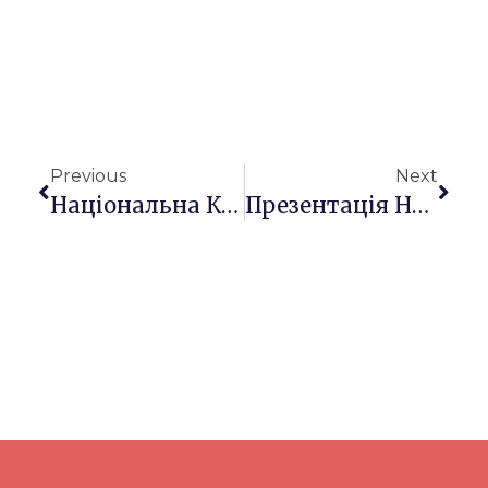
Previous
Next
Національна Конференція Офісів Академічної Кар’єри 7-8 Грудня, 2023, Ґлівіце (Польща)
Презентація Нового Курсу “Основи Менторства Та Тьюторства” У НУ “Львівська Політехніка”