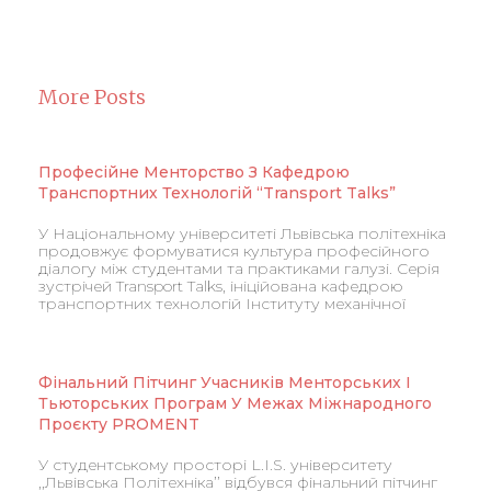
More Posts
Професійне Менторство З Кафедрою
Транспортних Технологій “Transport Talks”
У Національному університеті Львівська політехніка
продовжує формуватися культура професійного
діалогу між студентами та практиками галузі. Серія
зустрічей Transport Talks, ініційована кафедрою
транспортних технологій Інституту механічної
Фінальний Пітчинг Учасників Менторських І
Тьюторських Програм У Межах Міжнародного
Проєкту PROMENT
У студентському просторі L.I.S. університету
,,Львівська Політехніка’’ відбувся фінальний пітчинг