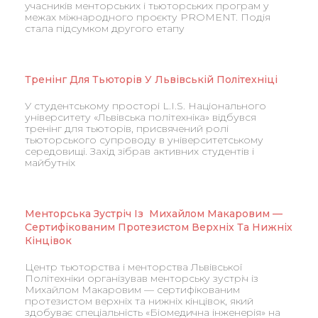
учасників менторських і тьюторських програм у
межах міжнародного проєкту PROMENT. Подія
стала підсумком другого етапу
Тренінг Для Тьюторів У Львівській Політехніці
У студентському просторі L.I.S. Національного
університету «Львівська політехніка» відбувся
тренінг для тьюторів, присвячений ролі
тьюторського супроводу в університетському
середовищі. Захід зібрав активних студентів і
майбутніх
Менторська Зустріч Із Михайлом Макаровим —
Сертифікованим Протезистом Верхніх Та Нижніх
Кінцівок
Центр тьюторства і менторства Львівської
Політехніки організував менторську зустріч із
Михайлом Макаровим — сертифікованим
протезистом верхніх та нижніх кінцівок, який
здобуває спеціальність «Біомедична інженерія» на