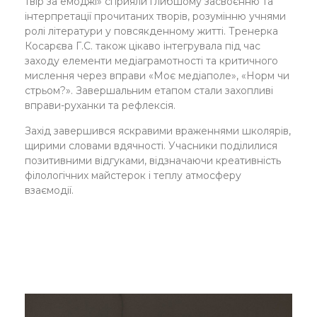
твір за емоджі» сприяли глибшому засвоєнню та
інтерпретації прочитаних творів, розумінню учнями
ролі літератури у повсякденному житті. Тренерка
Косарєва Г.С. також цікаво інтегрувала під час
заходу елементи медіаграмотності та критичного
мислення через вправи «Моє медіаполе», «Норм чи
стрьом?». Завершальним етапом стали захопливі
вправи-руханки та рефлексія.
Захід завершився яскравими враженнями школярів,
щирими словами вдячності. Учасники поділилися
позитивними відгуками, відзначаючи креативність
філологічних майстерок і теплу атмосферу
взаємодії.