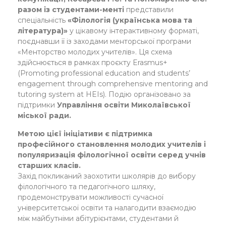
разом із студентами-менті
представили
спеціальність
«Філологія (українська мова та
література)»
у цікавому інтерактивному форматі,
поєднавши її із заходами менторської програми
«Менторство молодих учителів». Ця схема
здійснюється в рамках проєкту Erasmus+
(Promoting professional education and students’
engagement through comprehensive mentoring and
tutoring system at HEIs). Подію організовано за
підтримки
Управління освіти Миколаївської
міської ради
.
Метою цієї ініціативи є підтримка
професійного становлення молодих учителів і
популяризація філологічної освіти серед учнів
старших класів.
Захід покликаний заохотити школярів до вибору
філологічного та педагогічного шляху,
продемонструвати можливості сучасної
університетської освіти та налагодити взаємодію
між майбутніми абітурієнтами, студентами й