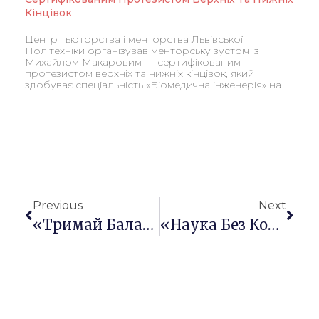
Кінцівок
Центр тьюторства і менторства Львівської
Політехніки організував менторську зустріч із
Михайлом Макаровим — сертифікованим
протезистом верхніх та нижніх кінцівок, який
здобуває спеціальність «Біомедична інженерія» на
Previous
Next
«Тримай Баланс: Техніки Психологічної Підтримки Першокурсників»: Тьютори Провели Воркшоп У Межах Реалізації Проєкту PROMENT
«Наука Без Кордонів Та Її Жіноче Обличчя: Український Досвід»: Мотиваційна Зустріч Для Студентів ЧНУ Імені Петра Могили В Рамках Проєкту PROMENT