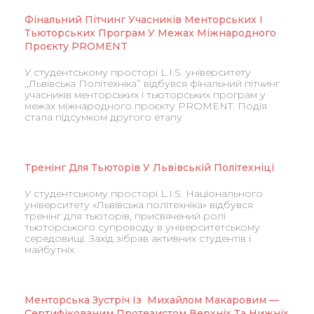
Фінальний Пітчинг Учасників Менторських І
Тьюторських Програм У Межах Міжнародного
Проєкту PROMENT
У студентському просторі L.I.S. університету
,,Львівська Політехніка’’ відбувся фінальний пітчинг
учасників менторських і тьюторських програм у
межах міжнародного проєкту PROMENT. Подія
стала підсумком другого етапу
Тренінг Для Тьюторів У Львівській Політехніці
У студентському просторі L.I.S. Національного
університету «Львівська політехніка» відбувся
тренінг для тьюторів, присвячений ролі
тьюторського супроводу в університетському
середовищі. Захід зібрав активних студентів і
майбутніх
Менторська Зустріч Із Михайлом Макаровим —
Сертифікованим Протезистом Верхніх Та Нижніх