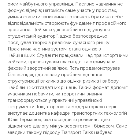
риси майбутнього управлінця. Пасивне навчання не
формує лідерів; натомість саме участь у проєктах,
уміння ставити запитання і готовність брати на себе
відповідальність створюють фундамент професійного
зростання. Цей меседж особливо відгукнувся
студентській аудиторії, адже безпосередньо
поєднував теорію з реаліями сучасного ринку.
Практична частина зустрічі стала однією з
найцінніших. Студенти працювали над транспортними
кейсами, презентували власні ідеї та отримували
фаховий зворотний зв’язок. Гість продемонстрував
бізнес-підхід до аналізу проблем: від чіткої
структуризації викликів до оцінки ризиків і вибору
найбільш життєздатних рішень. Такий формат допоміг
учасникам побачити, як теоретичні знання
трансформуються у практичні управлінські
інструменти. Ініціаторкою та модераторкою серії
виступає доцентка кафедри транспортних технологій
Юлія Германюк, яка послідовно розвиває ідею
відкритого діалогу між університетом і бізнесом. Саме
завдяки такому підходу Transport Talks набуває