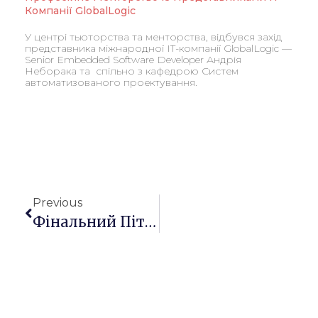
Компанії GlobalLogic
У центрі тьюторства та менторства, відбувся захід
представника міжнародної ІТ-компанії GlobalLogic —
Senior Embedded Software Developer Андрія
Неборака та спільно з кафедрою Систем
автоматизованого проектування.
Previous
Фінальний Пітчинг Учасників Менторських І Тьюторських Програм У Межах Міжнародного Проєкту PROMENT