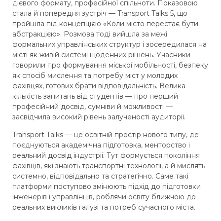
дієвого формату, професійної спільноти. Показовою
стала й попередня зустріч — Transport Talks 5, що
пройшла під концепцією «Коли місто перестає бути
абстракцією». Розмова тоді вийшла за межі
формальних управлінських структур і зосередилася на
місті як живій системі щоденних рішень. Учасники
говорили про формування міської мобільності, безпеку
як спосіб мислення та потребу міст у молодих
фахівцях, готових брати відповідальність. Велика
кількість запитань від студентів — про перший
професійний досвід, сумніви й можливості —
засвідчила високий рівень залученості аудиторії.
Transport Talks — це освітній простір нового типу, де
поєднуються академічна підготовка, менторство і
реальний досвід індустрії. Тут формується покоління
фахівців, які знають транспортні технології, а й мислять
системно, відповідально та стратегічно. Саме такі
платформи поступово змінюють підхід до підготовки
інженерів і управлінців, роблячи освіту ближчою до
реальних викликів галузі та потреб сучасного міста.