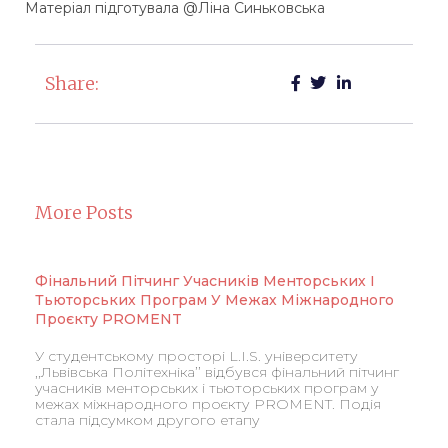
Матеріал підготувала @Ліна Синьковська
Share:
More Posts
Фінальний Пітчинг Учасників Менторських І
Тьюторських Програм У Межах Міжнародного
Проєкту PROMENT
У студентському просторі L.I.S. університету
,,Львівська Політехніка’’ відбувся фінальний пітчинг
учасників менторських і тьюторських програм у
межах міжнародного проєкту PROMENT. Подія
стала підсумком другого етапу