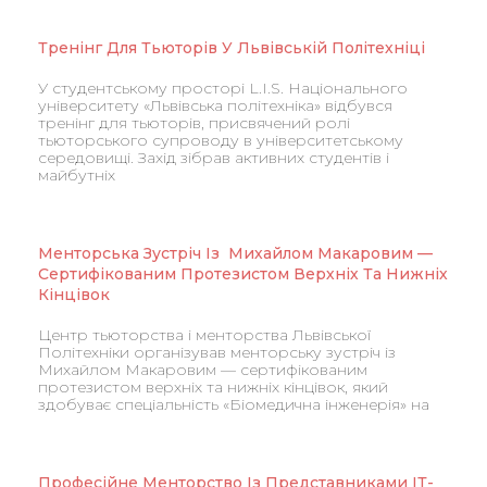
Тренінг Для Тьюторів У Львівській Політехніці
У студентському просторі L.I.S. Національного
університету «Львівська політехніка» відбувся
тренінг для тьюторів, присвячений ролі
тьюторського супроводу в університетському
середовищі. Захід зібрав активних студентів і
майбутніх
Менторська Зустріч Із Михайлом Макаровим —
Сертифікованим Протезистом Верхніх Та Нижніх
Кінцівок
Центр тьюторства і менторства Львівської
Політехніки організував менторську зустріч із
Михайлом Макаровим — сертифікованим
протезистом верхніх та нижніх кінцівок, який
здобуває спеціальність «Біомедична інженерія» на
Професійне Менторство Із Представниками ІТ-