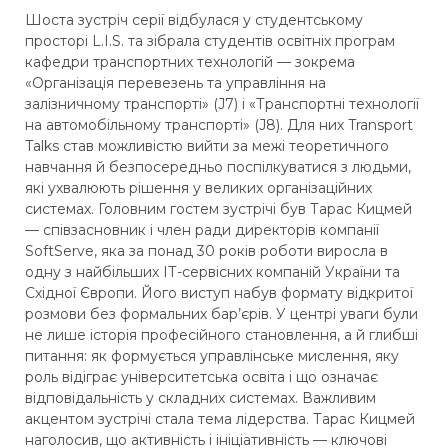
Шоста зустріч серії відбулася у студентському
просторі L.I.S. та зібрала студентів освітніх програм
кафедри транспортних технологій — зокрема
«Організація перевезень та управління на
залізничному транспорті» (J7) і «Транспортні технології
на автомобільному транспорті» (J8). Для них Transport
Talks став можливістю вийти за межі теоретичного
навчання й безпосередньо поспілкуватися з людьми,
які ухвалюють рішення у великих організаційних
системах. Головним гостем зустрічі був Тарас Кицмей
— співзасновник і член ради директорів компанії
SoftServe, яка за понад 30 років роботи виросла в
одну з найбільших ІТ-сервісних компаній України та
Східної Європи. Його виступ набув формату відкритої
розмови без формальних бар’єрів. У центрі уваги були
не лише історія професійного становлення, а й глибші
питання: як формується управлінське мислення, яку
роль відіграє університетська освіта і що означає
відповідальність у складних системах. Важливим
акцентом зустрічі стала тема лідерства. Тарас Кицмей
наголосив, що активність і ініціативність — ключові