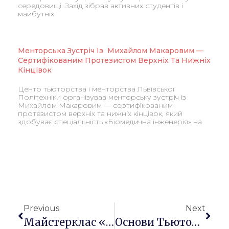
середовищі. Захід зібрав активних студентів і
майбутніх
Менторська Зустріч Із Михайлом Макаровим —
Сертифікованим Протезистом Верхніх Та Нижніх
Кінцівок
Центр тьюторства і менторства Львівської
Політехніки організував менторську зустріч із
Михайлом Макаровим — сертифікованим
протезистом верхніх та нижніх кінцівок, який
здобуває спеціальність «Біомедична інженерія» на
Previous
Next
Майстерклас «Кольоротерапія Як Засіб Створення Психоемоційного Комфорту На Уроках Української Та Зарубіжної Літератури»
Основи Тьюторингу У Закладах Вищої Освіти І Центрі Тьюторства Та Менторства: У ЧНУ Імені Петра Могили