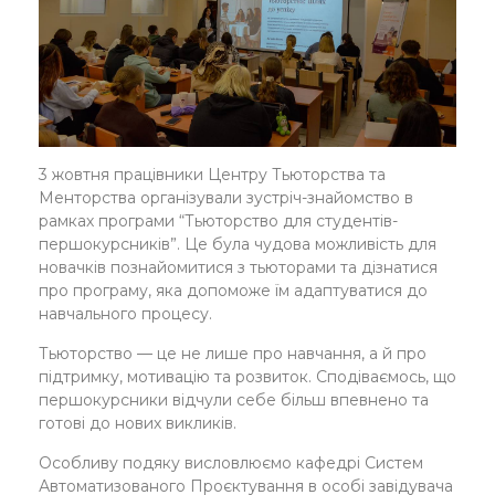
3 жовтня працівники Центру Тьюторства та
Менторства організували зустріч-знайомство в
рамках програми “Тьюторство для студентів-
першокурсників”. Це була чудова можливість для
новачків познайомитися з тьюторами та дізнатися
про програму, яка допоможе їм адаптуватися до
навчального процесу.
Тьюторство — це не лише про навчання, а й про
підтримку, мотивацію та розвиток. Сподіваємось, що
першокурсники відчули себе більш впевнено та
готові до нових викликів.
Особливу подяку висловлюємо кафедрі Систем
Автоматизованого Проєктування в особі завідувача