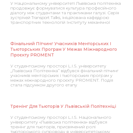
У Національному університеті Львівська політехніка
продовжує формуватися культура професійного
діалогу між студентами та практиками галузі. Серія
зустрічей Transport Talks, ініційована кафедрою
транспортних технологій Інституту механічної
Фінальний Пітчинг Учасників Менторських І
Тьюторських Програм У Межах Міжнародного
Проєкту PROMENT
У студентському просторі L.I.S. університету
,,Львівська Політехніка’’ відбувся фінальний пітчинг
учасників менторських і тьюторських програм у
межах міжнародного проєкту PROMENT. Подія
стала підсумком другого етапу
Тренінг Для Тьюторів У Львівській Політехніці
У студентському просторі L.I.S. Національного
університету «Львівська політехніка» відбувся
тренінг для тьюторів, присвячений ролі
тьюторського супроводу в університетському